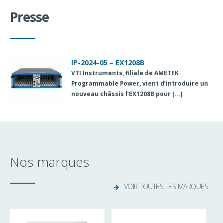
Presse
IP-2024-05 – EX1208B
IP-2024-04 – ADP5470/ADP5490
IP-2024-03 – iDAQ
VTI Instruments
MCC (Measurement Computing Corporation)
Advantech
vient de compléter la série
, filiale de AMETEK
iDAQ
,
Programmable Power, vient d’introduire un
est maintenant intégré dans la division
système d’acquisition de données
nouveau châssis l’
DIGILENT
modulaire avec interface [...]
. Les produits
EX1208B
DIGILENT
pour [...]
, [...]
Nos marques
VOIR TOUTES LES MARQUES