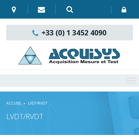
Skip
to
content
Recherche
:
+33 (0) 1 3452 4090
ACCUEIL
»
LVDT/RVDT
LVDT/RVDT