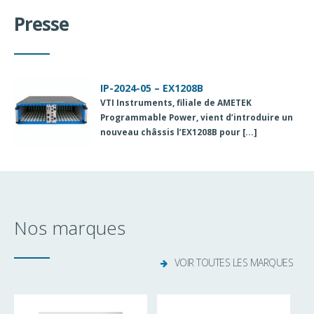
Presse
IP-2024-05 – EX1208B
IP-2024-04 – ADP5470/ADP5490
IP-2024-03 – iDAQ
VTI Instruments
MCC (Measurement Computing Corporation)
Advantech
vient de compléter la série
, filiale de AMETEK
iDAQ
,
Programmable Power, vient d’introduire un
est maintenant intégré dans la division
système d’acquisition de données
nouveau châssis l’
DIGILENT
modulaire avec interface [...]
. Les produits
EX1208B
DIGILENT
pour [...]
, [...]
Nos marques
VOIR TOUTES LES MARQUES