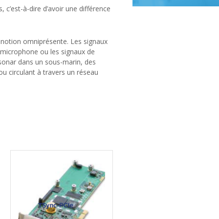
c’est-à-dire d’avoir une différence
e notion omniprésente. Les signaux
 microphone ou les signaux de
 sonar dans un sous-marin, des
u circulant à travers un réseau
s pilotées par des quartz. Les
 (par exemple aux variations de
ctuations entraînent des dérives plus
mesuré en comptant les impulsions
rtantes, dès lors que celles-ci sont