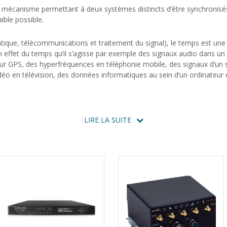
 mécanisme permettant à deux systèmes distincts d’être synchronisés, 
aible possible.
atique, télécommunications et traitement du signal), le temps est un
effet du temps qu’il s’agisse par exemple des signaux audio dans un
eur GPS, des hyperfréquences en téléphonie mobile, des signaux d’un
éo en télévision, des données informatiques au sein d’un ordinateur o
fs électroniques est faite localement à l’aide d’horloges électronique
cises mais on y observe des fluctuations dues à de nombreux facteurs
LIRE LA SUITE
e, à la mobilité par effet Doppler) et des différences de phase. Les flu
eurs secondes en fin de journée) et sont aléatoires. Le temps étant 
ur la fréquence d’horloge peuvent conduire à des erreurs de temps impo
mpulsions.