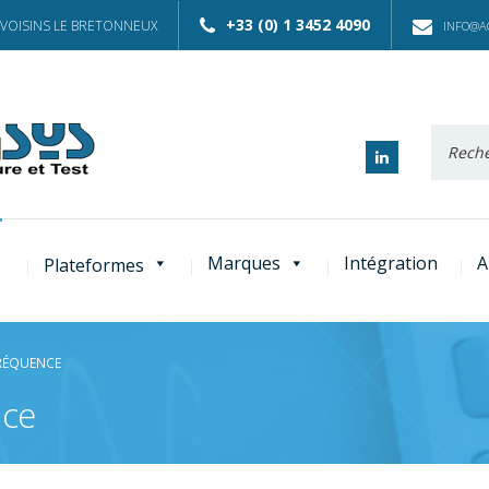
+33 (0) 1 3452 4090
 VOISINS LE BRETONNEUX
INFO@AC
Recherc
:
Marques
Intégration
A
Plateformes
RÉQUENCE
nce