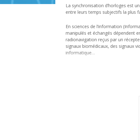
La synchronisation d’horloges est un
entre leurs temps subjectifs la plus f
En sciences de l’information (Inform
manipulés et échangés dépendent en 
radionavigation reçus par un récept
signaux biomédicaux, des signaux vid
informatique…
La mesure du temps dans les dispositi
fréquences sont en général très pré
température, aux variations d’altitud
ou moins importantes (jusqu’à plusi
d’horloge, les petites fluctuations s
accumulées sur un grand nombre d’i