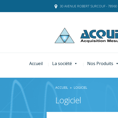
Skip
30 AVENUE ROBERT SURCOUF - 78960
to
content
Accueil
La société
Nos Produits
ACCUEIL
»
LOGICIEL
Logiciel