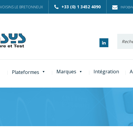
+33 (0) 1 3452 4090
 VOISINS LE BRETONNEUX
INFO@AC
Recherc
:
Marques
Intégration
A
Plateformes