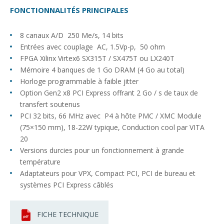
FONCTIONNALITÉS PRINCIPALES
8 canaux A/D 250 Me/s, 14 bits
Entrées avec couplage AC, 1.5Vp-p, 50 ohm
FPGA Xilinx Virtex6 SX315T / SX475T ou LX240T
Mémoire 4 banques de 1 Go DRAM (4 Go au total)
Horloge programmable à faible jitter
Option Gen2 x8 PCI Express offrant 2 Go / s de taux de
transfert soutenus
PCI 32 bits, 66 MHz avec P4 à hôte PMC / XMC Module
(75×150 mm), 18-22W typique, Conduction cool par VITA
20
Versions durcies pour un fonctionnement à grande
température
Adaptateurs pour VPX, Compact PCI, PCI de bureau et
systèmes PCI Express câblés
FICHE TECHNIQUE