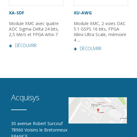
XA-SDF
XU-AWG
Module XMC avec quatre
Module XMC, 2 voies DAC
ADC Sigma-Delta 24 bits,
5.1 GSPS 16 bits, FPGA
2,5 Me/s et FPGA Artix-7
Xilinx Ultra Scale, mémoire
4 ...
DÉCOUVRIR
DÉCOUVRIR
Acquisys
30 avenue Robert Surcouf
78960 Voisins le Bretonneux
FRANCE