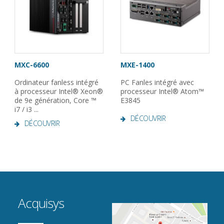
MXC-6600
MXE-1400
Ordinateur fanless intégré
PC Fanles intégré avec
à processeur Intel® Xeon®
processeur Intel® Atom™
de 9e génération, Core ™
E3845
i7 / i3 ...
DÉCOUVRIR
DÉCOUVRIR
Acquisys