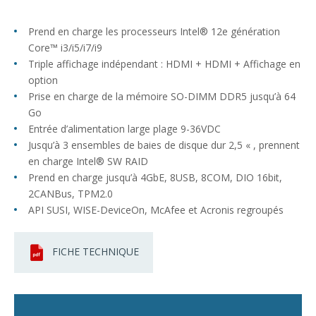
Prend en charge les processeurs Intel® 12e génération
Core™ i3/i5/i7/i9
Triple affichage indépendant : HDMI + HDMI + Affichage en
option
Prise en charge de la mémoire SO-DIMM DDR5 jusqu’à 64
Go
Entrée d’alimentation large plage 9-36VDC
Jusqu’à 3 ensembles de baies de disque dur 2,5 « , prennent
en charge Intel® SW RAID
Prend en charge jusqu’à 4GbE, 8USB, 8COM, DIO 16bit,
2CANBus, TPM2.0
API SUSI, WISE-DeviceOn, McAfee et Acronis regroupés
FICHE TECHNIQUE