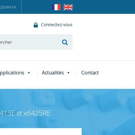
QUISYS.FR
Connectez-vous
he
pplications
Actualités
Contact
x6413E et x6425RE