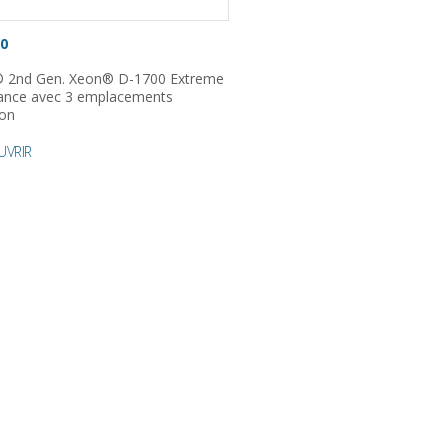
0
® 2nd Gen. Xeon® D-1700 Extreme
ance avec 3 emplacements
ion
UVRIR