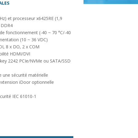
ALES
Hz) et processeur x6425RE (1,9
e DDR4
de fonctionnement (-40 ~ 70 °C/-40
limentation (10 ~ 36 VDC)
 DI, 8 x DO, 2 x COM
bilité HDMI/DVI
M-key 2242 PCIe/NVMe ou SATA/SSD
une sécurité matérielle
xtension iDoor optionnelle
urité IEC 61010-1