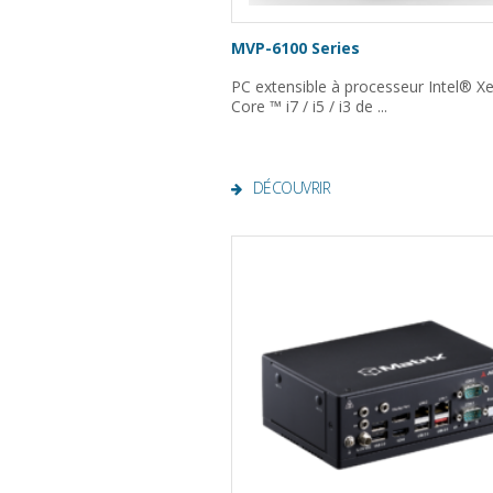
MVP-6100 Series
PC extensible à processeur Intel® X
Core ™ i7 / i5 / i3 de ...
DÉCOUVRIR