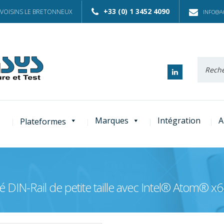
+33 (0) 1 3452 4090
 VOISINS LE BRETONNEUX
INFO@AC
Recherc
:
Marques
Intégration
A
Plateformes
é DIN-Rail de petite taille avec Intel® Atom® 