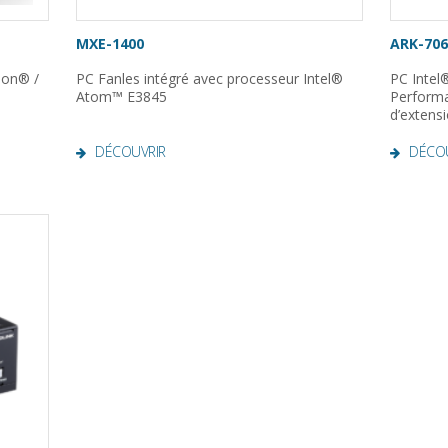
MXE-1400
ARK-706
eon® /
PC Fanles intégré avec processeur Intel®
PC Intel
Atom™ E3845
Perform
d’extens
DÉCOUVRIR
DÉCO