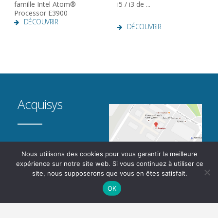
famille Intel Atom®
i5 / i3 de ...
Processor E3900
DÉCOUVRIR
DÉCOUVRIR
Acquisys
30 avenue Robert Surcouf
Nous utilisons des cookies pour vous garantir la meilleure
78960 Voisins le Bretonneux
expérience sur notre site web. Si vous continuez à utiliser ce
FRANCE
site, nous supposerons que vous en êtes satisfait.
+33 (0) 1 3452 4090
OK
INFO@ACQUISYS.FR