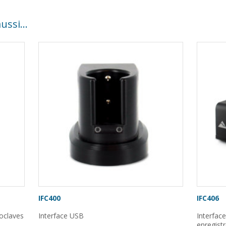
aussi…
IFC400
IFC406
toclaves
Interface USB
Interfac
enregist