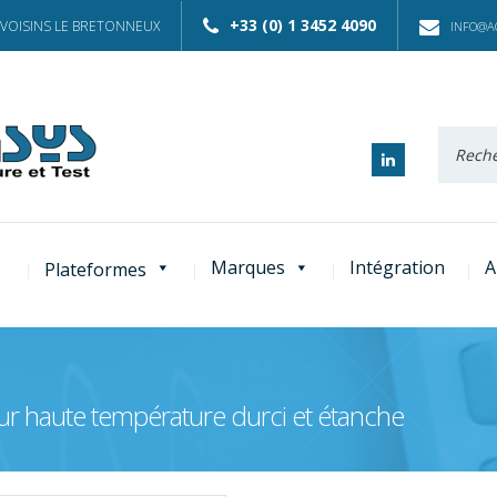
+33 (0) 1 3452 4090
 VOISINS LE BRETONNEUX
INFO@AC
Recherc
:
Marques
Intégration
A
Plateformes
r haute température durci et étanche