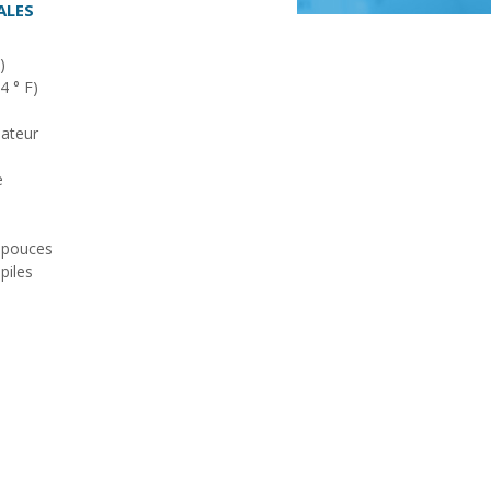
ALES
)
4 ° F)
sateur
e
7 pouces
piles