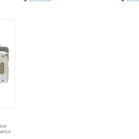
pour
uence