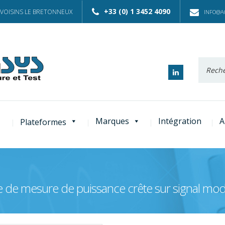
+33 (0) 1 3452 4090
 VOISINS LE BRETONNEUX
INFO@AC
Recherc
:
Marques
Intégration
A
Plateformes
de mesure de puissance crête sur signal mod