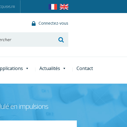
QUISYS.FR
Connectez-vous
he
pplications
Actualités
Contact
ulé en impulsions