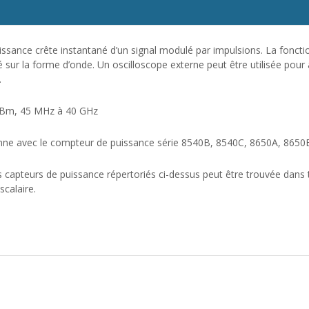
issance crête instantané d’un signal modulé par impulsions. La fonct
 sur la forme d’onde. Un oscilloscope externe peut être utilisée pour aff
.
dBm, 45 MHz à 40 GHz
onne avec le compteur de puissance série 8540B, 8540C, 8650A, 8650B
es capteurs de puissance répertoriés ci-dessus peut être trouvée dan
scalaire.