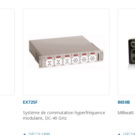
EX72SF
8650B
Système de commutation hyperfréquence
Milliwatt
modulaire, DC-40 GHz
DÉCOUVRIR
DÉCO