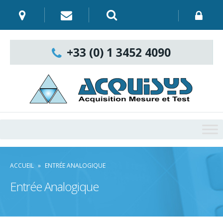
Skip
to
content
Recherche
:
+33 (0) 1 3452 4090
ACCUEIL
»
ENTRÉE ANALOGIQUE
Entrée Analogique