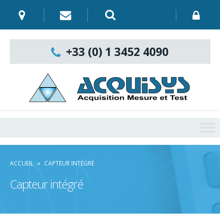
Skip
to
content
Recherche
:
+33 (0) 1 3452 4090
ACCUEIL
»
CAPTEUR INTÉGRÉ
Capteur intégré