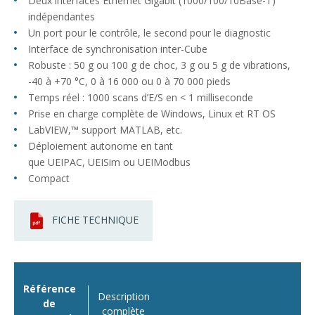
Deux interfaces Ethernet Gigabit (1000/100/10Base-T)
indépendantes
Un port pour le contrôle, le second pour le diagnostic
Interface de synchronisation inter-Cube
Robuste : 50 g ou 100 g de choc, 3 g ou 5 g de vibrations,
-40 à +70 °C, 0 à 16 000 ou 0 à 70 000 pieds
Temps réel : 1000 scans d’E/S en < 1 milliseconde
Prise en charge complète de Windows, Linux et RT OS
LabVIEW,™ support MATLAB, etc.
Déploiement autonome en tant
que UEIPAC, UEISim ou UEIModbus
Compact
FICHE TECHNIQUE
Référence
Description
de
complète