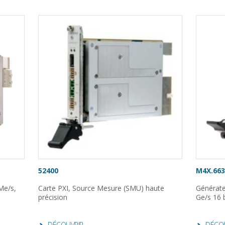
52400
M4X.663
Me/s,
Carte PXI, Source Mesure (SMU) haute
Générate
précision
Ge/s 16 
DÉCOUVRIR
DÉCO