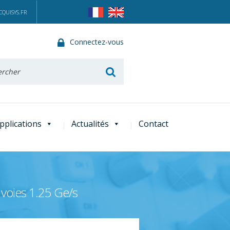
QUISYS.FR
Connectez-vous
he
pplications
Actualités
Contact
 voies 1.25 Ge/s