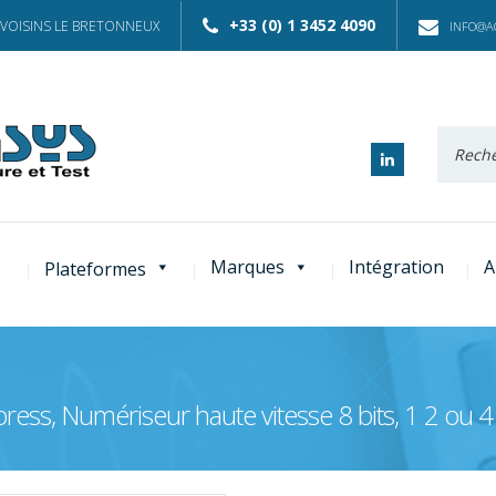
+33 (0) 1 3452 4090
 VOISINS LE BRETONNEUX
INFO@AC
Recherc
:
Marques
Intégration
A
Plateformes
ress, Numériseur haute vitesse 8 bits, 1 2 ou 4