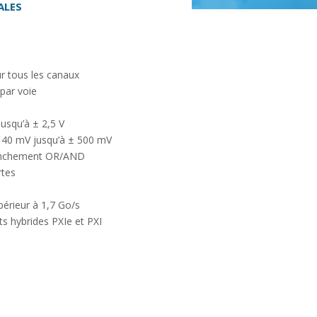
ALES
r tous les canaux
par voie
jusqu’à ± 2,5 V
± 40 mV jusqu’à ± 500 mV
lenchement OR/AND
rtes
érieur à 1,7 Go/s
ts hybrides PXIe et PXI