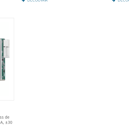
ss de
mA, ±30