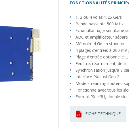
FONCTIONNALITÉS PRINCIP
1, 2 ou 4 voies 1,25 Ge/s
Bande passante 500 MHz
Echantillonnage simultané su
ADC et amplificateur séparé 
Mémoire 4 Ge en standard
4 plages d’entrée: ± 200 mV 
Plage d’entrée optionnelle: 
Fenêtre, réarmement, déc
Synchronisation jusqu’à 8 ca
Interface PXIe x4 Gen 2
Mode streaming soutenu sup
Fonctionne avec tous les slo
Format PXIe 3U, double slot
FICHE TECHNIQUE