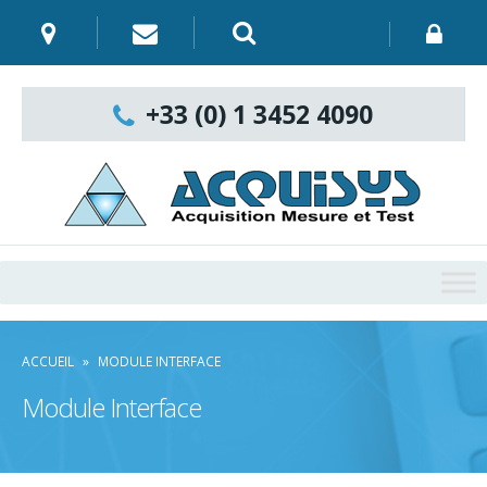
Skip
to
content
Recherche
:
+33 (0) 1 3452 4090
ACCUEIL
»
MODULE INTERFACE
Module Interface