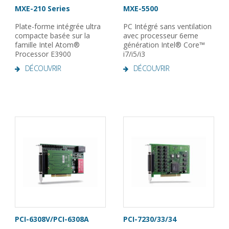
MXE-210 Series
MXE-5500
Plate-forme intégrée ultra
PC Intégré sans ventilation
compacte basée sur la
avec processeur 6eme
famille Intel Atom®
génération Intel® Core™
Processor E3900
i7/i5/i3
DÉCOUVRIR
DÉCOUVRIR
PCI-6308V/PCI-6308A
PCI-7230/33/34