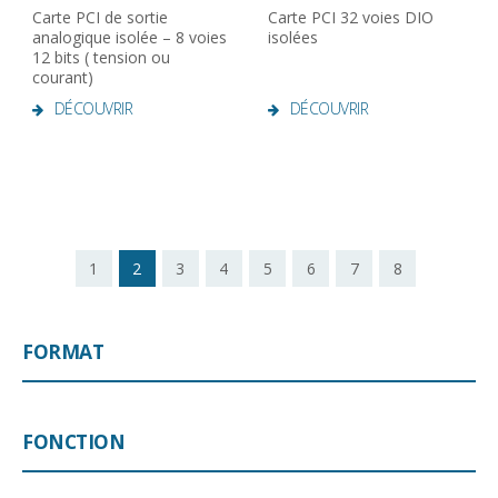
Carte PCI de sortie
Carte PCI 32 voies DIO
analogique isolée – 8 voies
isolées
12 bits ( tension ou
courant)
DÉCOUVRIR
DÉCOUVRIR
1
2
3
4
5
6
7
8
FORMAT
FONCTION