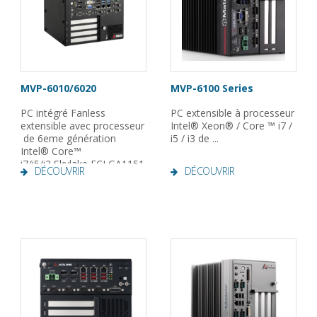
MVP-6010/6020
MVP-6100 Series
PC intégré Fanless
PC extensible à processeur
extensible avec processeur
Intel® Xeon® / Core ™ i7 /
de 6eme génération
i5 / i3 de ...
Intel® Core™
i7/i5/i3 Skylake FCLGA1151
DÉCOUVRIR
DÉCOUVRIR