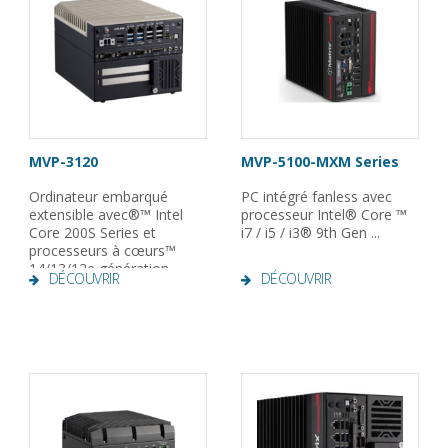
MVP-3120
MVP-5100-MXM Series
Ordinateur embarqué
PC intégré fanless avec
extensible avec®™ Intel
processeur Intel® Core ™
Core 200S Series et
i7 / i5 / i3® 9th Gen ...
processeurs à cœurs™
14/13/12e génération
DÉCOUVRIR
DÉCOUVRIR